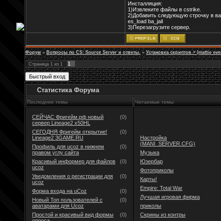
Инсталляция:
1)Извлеките файлы в cstrike.
2)Добавить следующую строчку в ва
es_load ba_jail
3)Перезагрузите сервер.
Форум
»
Вопросы по CS: Source Server и ответы.
»
Установка скриптов > (mattie eve
1
Страница
1
из
1
Статистика Форума
Последнии темы
Читаемые темы
СЕЙЧАС Фригейм.рф новый
(0)
сервер Lineage2 x50HL
СЕГОДНЯ Фригейм открытие!
(0)
Lineage2 3GAME.RU
Настройка
(MANI_SERVER.CFG)
Профиль для ucoz в нижнем
(0)
правом углу сайта
Музыка
Красивый информер для файлов
(0)
Юзербар
ucoz
Фотоприколы
Уведомления о регистрации для
(0)
Карты!
ucoz
Empire: Total War
Форма входа на uCoz
(0)
Лучшая игровая фирма
Новый Топ пользователей с
(0)
аватарами для Ucoz
приколы
Простой и красивый вид формы
(0)
Скрины из контры
опроса