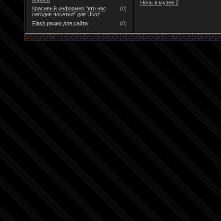
Ночь в музее 2
Красивый информер "кто нас
(0)
сегодня посетил" для Ucoz
Flash радио для сайта
(0)