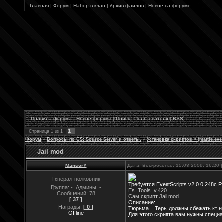
Главная
|
Форум
|
Набор в клан
|
Архив фаилов
|
Новое на форуме
Правила форума
|
Новое форума
|
Поиск
|
Пользователи
|
RSS
1
Страница
1
из
1
Форум
»
Вопросы по CS: Source Server и ответы.
»
Установка скриптов > (mattie eve
Jail mod
MansorY
Дата: Воскресенье, 15.03.2009, 16:20
Генерал-полковник
Требуется EventScripts v2.0.0.248c P
Группа: -=Админы=-
Es_Tools_v.420
Сообщений:
78
Сам скрипт Jail mod
[ 37 ]
Описание:
Награды:
[ 0 ]
Тюрьма... Теры должны сбежать кт н
Offline
Для этого скрипта вам нужны специ